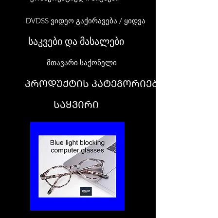
DVDSS ვიდეო გაქირავება / ყიდვა
საკვები და მასალები
მთავარი საქონელი
ᲞᲠᲝᲓᲣᲥᲢᲘᲡ ᲙᲐᲢᲔᲒᲝᲠᲘᲔᲑᲘ
ᲡᲐᲧᲕᲘᲠᲘ