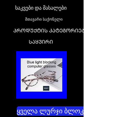
საკვები და მასალები
მთავარი საქონელი
ᲞᲠᲝᲓᲣᲥᲢᲘᲡ ᲙᲐᲢᲔᲒᲝᲠᲘᲔᲑᲘ
ᲡᲐᲧᲕᲘᲠᲘ
ყველა ლურჯი ბლოკატორები