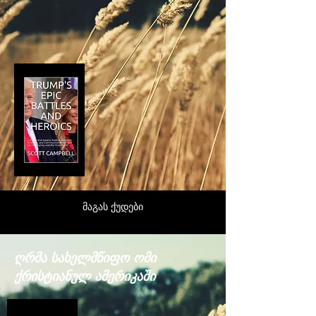
მაგას ქუდები
ღრმა სახელმწიფო ომი
ქრისტიანულ ამერიკაში