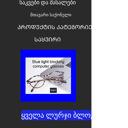
საკვები და მასალები
მთავარი საქონელი
ᲞᲠᲝᲓᲣᲥᲢᲘᲡ ᲙᲐᲢᲔᲒᲝᲠᲘᲔᲑᲘ
ᲡᲐᲧᲕᲘᲠᲘ
ყველა ლურჯი ბლოკატორები