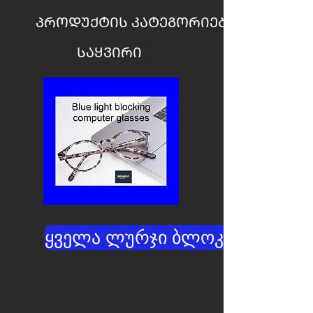
ᲞᲠᲝᲓᲣᲥᲢᲘᲡ ᲙᲐᲢᲔᲒᲝᲠᲘᲔᲑᲘ
ᲡᲐᲧᲕᲘᲠᲘ
ყველა ლურჯი ბლოკატორები