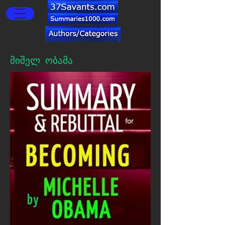
მიშელ ობამა