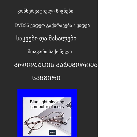
კონსერვატიული წიგნები
DVDSS ვიდეო გაქირავება / ყიდვა
საკვები და მასალები
მთავარი საქონელი
ᲞᲠᲝᲓᲣᲥᲢᲘᲡ ᲙᲐᲢᲔᲒᲝᲠᲘᲔᲑᲘ
ᲡᲐᲧᲕᲘᲠᲘ