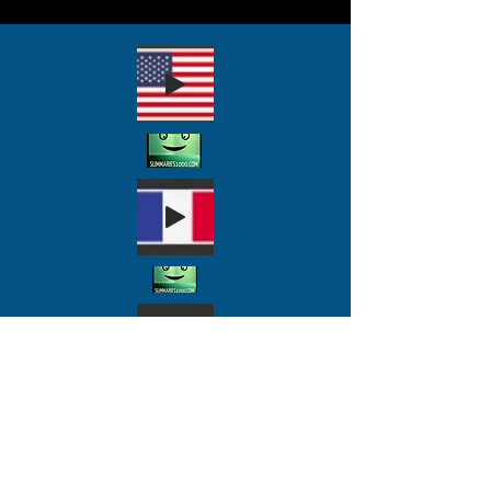
possibilità di evitare
alcune catastrofi.
La produzione,
l'agricoltura, i viaggi e
quasi tutte le altre attività
della vita nei tempi
moderni sono associate
all'emissione di gas serra.
Man mano che la
popolazione mondiale si
espande, specialmente in
India e Cina, così sarà lo
stile di vita moderno e così
anche i gas nocivi.