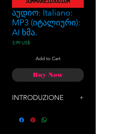
აუდიო: Italiano:
MP3 (იტალიური):
AI ხმა.
Price
3,99 US$
Add to Cart
Buy Now
INTRODUZIONE
INTRODUZIONE: 51
MILIARDI A ZERO