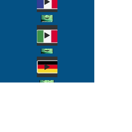
აჩუქე ახლავე